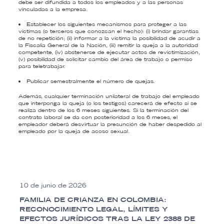
debe ser difundida a todos los empleados y a las personas
vinculadas a la empresa.
Establecer los siguientes mecanismos para proteger a las
víctimas (o terceros que conozcan el hecho): (i) brindar garantías
de no repetición; (ii) informar a la víctima la posibilidad de acudir a
la Fiscalía General de la Nación, (iii) remitir la queja a la autoridad
competente, (iv) abstenerse de ejecutar actos de revictimización,
(v) posibilidad de solicitar cambio del área de trabajo o permiso
para teletrabajar.
Publicar semestralmente el número de quejas.
Además, cualquier terminación unilateral de trabajo del empleado
que interponga la queja (o los testigos) carecerá de efecto si se
realiza dentro de los 6 meses siguientes. Si la terminación del
contrato laboral se da con posterioridad a los 6 meses, el
empleador deberá desvirtuar la presunción de haber despedido al
empleado por la queja de acoso sexual.
10 de junio de 2026
FAMILIA DE CRIANZA EN COLOMBIA:
RECONOCIMIENTO LEGAL, LÍMITES Y
EFECTOS JURÍDICOS TRAS LA LEY 2388 DE