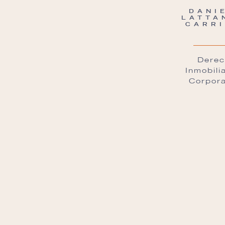
DANI
LATTA
CARRI
Derec
Inmobili
Corpora