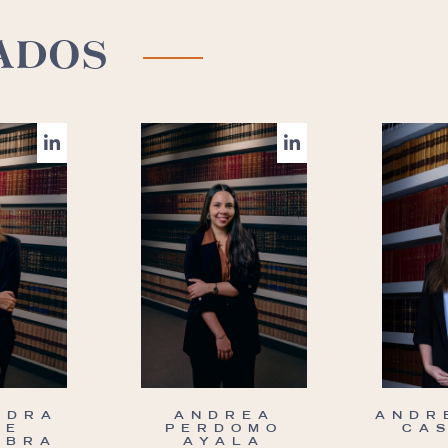
ADOS
NDRA
ANDREA
ANDR
BE
PERDOMO
CA
MBRA
AYALA