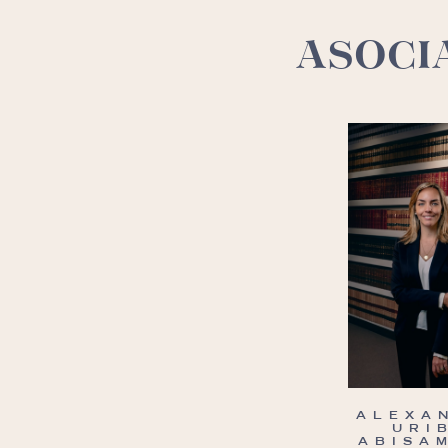
ASOCI
ALEXA
URI
ABISA