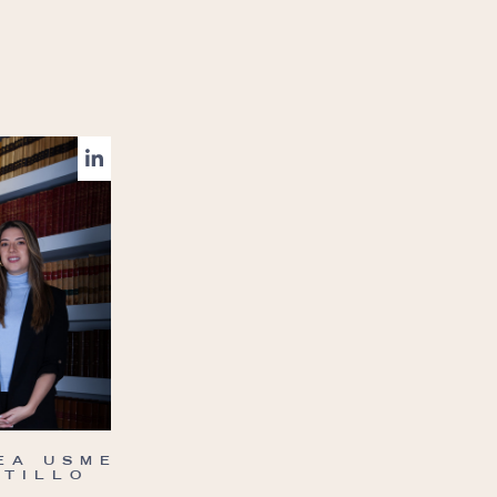
EA USME
STILLO