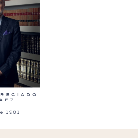
PRECIADO
ÁEZ
de 1981