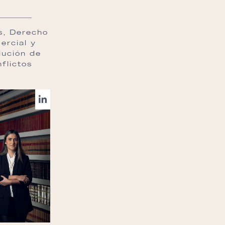
os, Derecho
ercial y
lución de
flictos