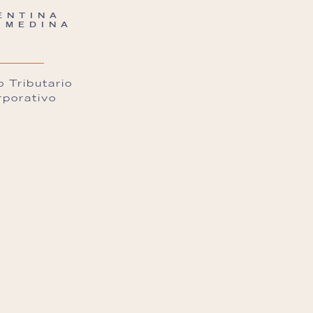
ENTINA
 MEDINA
 Tributario
rporativo