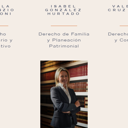
ELA
ISABEL
VAL
NZIO
GONZÁLEZ
CRUZ
ONI
HURTADO
ho
Derecho de Familia
Derecho
ario y
y Planeación
y Co
tivo
Patrimonial