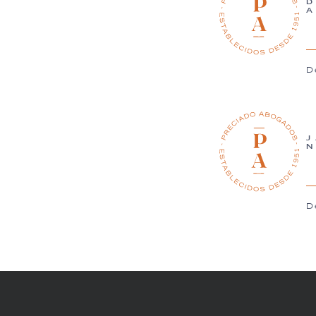
D
J
D