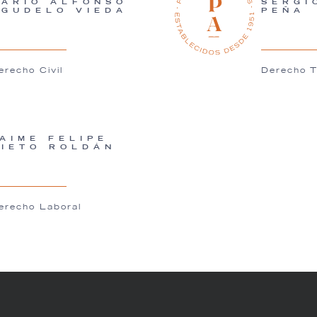
DARIO ALFONSO
SERGI
AGUDELO VIEDA
PEÑA
erecho Civil
Derecho T
AIME FELIPE
NIETO ROLDÁN
erecho Laboral