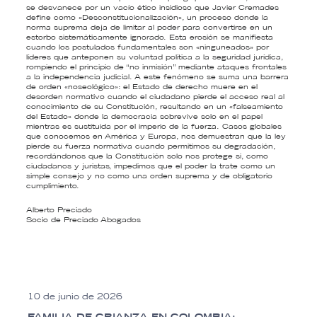
se desvanece por un vacío ético insidioso que Javier Cremades
define como «Desconstitucionalización», un proceso donde la
norma suprema deja de limitar al poder para convertirse en un
estorbo sistemáticamente ignorado. Esta erosión se manifiesta
cuando los postulados fundamentales son «ninguneados» por
líderes que anteponen su voluntad política a la seguridad jurídica,
rompiendo el principio de “no inmisión” mediante ataques frontales
a la independencia judicial. A este fenómeno se suma una barrera
de orden «noseológico»: el Estado de derecho muere en el
desorden normativo cuando el ciudadano pierde el acceso real al
conocimiento de su Constitución, resultando en un «falseamiento
del Estado» donde la democracia sobrevive solo en el papel
mientras es sustituida por el imperio de la fuerza. Casos globales
que conocemos en América y Europa, nos demuestran que la ley
pierde su fuerza normativa cuando permitimos su degradación,
recordándonos que la Constitución solo nos protege si, como
ciudadanos y juristas, impedimos que el poder la trate como un
simple consejo y no como una orden suprema y de obligatorio
cumplimiento.
Alberto Preciado
Socio de Preciado Abogados
10 de junio de 2026
FAMILIA DE CRIANZA EN COLOMBIA: