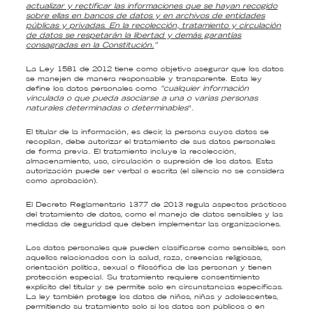
actualizar y rectificar las informaciones que se hayan recogido
sobre ellas en bancos de datos y en archivos de entidades
públicas y privadas. En la recolección, tratamiento y circulación
de datos se respetarán la libertad y demás garantías
consagradas en la Constitución.
”
La Ley 1581 de 2012 tiene como objetivo asegurar que los datos
se manejen de manera responsable y transparente. Esta ley
define los datos personales como
“cualquier información
vinculada o que pueda asociarse a una o varias personas
naturales determinadas o determinables
”.
El titular de la información, es decir, la persona cuyos datos se
recopilan, debe autorizar el tratamiento de sus datos personales
de forma previa. El tratamiento incluye la recolección,
almacenamiento, uso, circulación o supresión de los datos. Esta
autorización puede ser verbal o escrita (el silencio no se considera
como aprobación).
El Decreto Reglamentario 1377 de 2013 regula aspectos prácticos
del tratamiento de datos, como el manejo de datos sensibles y las
medidas de seguridad que deben implementar las organizaciones.
Los datos personales que pueden clasificarse como sensibles, son
aquellos relacionados con la salud, raza, creencias religiosas,
orientación política, sexual o filosófica de las personan y tienen
protección especial. Su tratamiento requiere consentimiento
explícito del titular y se permite solo en circunstancias específicas.
La ley también protege los datos de niños, niñas y adolescentes,
permitiendo su tratamiento solo si los datos son públicos o en