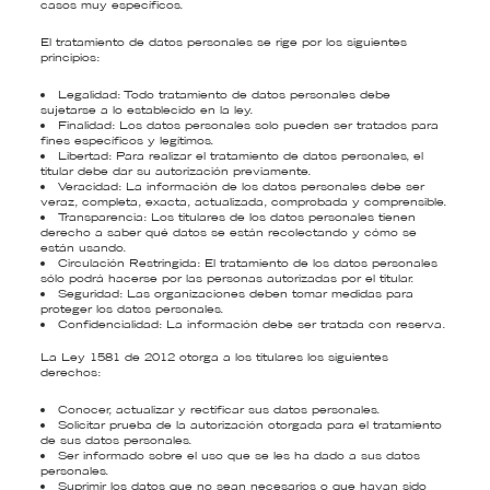
casos muy específicos.
El tratamiento de datos personales se rige por los siguientes
principios:
Legalidad: Todo tratamiento de datos personales debe
sujetarse a lo establecido en la ley.
Finalidad: Los datos personales solo pueden ser tratados para
fines específicos y legítimos.
Libertad: Para realizar el tratamiento de datos personales, el
titular debe dar su autorización previamente.
Veracidad: La información de los datos personales debe ser
veraz, completa, exacta, actualizada, comprobada y comprensible.
Transparencia: Los titulares de los datos personales tienen
derecho a saber qué datos se están recolectando y cómo se
están usando.
Circulación Restringida: El tratamiento de los datos personales
sólo podrá hacerse por las personas autorizadas por el titular.
Seguridad: Las organizaciones deben tomar medidas para
proteger los datos personales.
Confidencialidad: La información debe ser tratada con reserva.
La Ley 1581 de 2012 otorga a los titulares los siguientes
derechos:
Conocer, actualizar y rectificar sus datos personales.
Solicitar prueba de la autorización otorgada para el tratamiento
de sus datos personales.
Ser informado sobre el uso que se les ha dado a sus datos
personales.
Suprimir los datos que no sean necesarios o que hayan sido