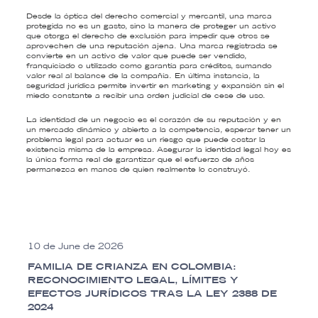
Desde la óptica del derecho comercial y mercantil, una marca
protegida no es un gasto, sino la manera de proteger un activo
que otorga el derecho de exclusión para impedir que otros se
aprovechen de una reputación ajena. Una marca registrada se
convierte en un activo de valor que puede ser vendido,
franquiciado o utilizado como garantía para créditos, sumando
valor real al balance de la compañía. En última instancia, la
seguridad jurídica permite invertir en marketing y expansión sin el
miedo constante a recibir una orden judicial de cese de uso.
La identidad de un negocio es el corazón de su reputación y en
un mercado dinámico y abierto a la competencia, esperar tener un
problema legal para actuar es un riesgo que puede costar la
existencia misma de la empresa. Asegurar la identidad legal hoy es
la única forma real de garantizar que el esfuerzo de años
permanezca en manos de quien realmente lo construyó.
10 de June de 2026
FAMILIA DE CRIANZA EN COLOMBIA:
RECONOCIMIENTO LEGAL, LÍMITES Y
EFECTOS JURÍDICOS TRAS LA LEY 2388 DE
2024