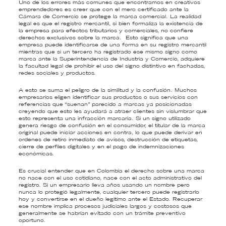
Uno de los errores más comunes que encontramos en creativos
emprendedores es creer que con el mero certificado ante la
Cámara de Comercio se protege la marca comercial. La realidad
legal es que el registro mercantil, si bien formaliza la existencia de
la empresa para efectos tributarios y comerciales, no confiere
derechos exclusivos sobre la marca. Esto significa que una
empresa puede identificarse de una forma en su registro mercantil
mientras que si un tercero ha registrado ese mismo signo como
marca ante la Superintendencia de Industria y Comercio, adquiere
la facultad legal de prohibir el uso del signo distintivo en fachadas,
redes sociales y productos.
A esto se suma el peligro de la similitud y la confusión. Muchos
empresarios eligen identificar sus productos o sus servicios con
referencias que “suenan” parecido a marcas ya posicionadas
creyendo que esto les ayudará a atraer clientes sin vislumbrar que
esto representa una infracción marcaria. Si un signo utilizado
genera riesgo de confusión en el consumidor, el titular de la marca
original puede iniciar acciones en contra, lo que puede derivar en
ordenes de retiro inmediato de avisos, destrucción de etiquetas,
cierre de perfiles digitales y en el pago de indemnizaciones
económicas.
Es crucial entender que en Colombia el derecho sobre una marca
no nace con el uso cotidiano, nace con el acto administrativo del
registro. Si un empresario lleva años usando un nombre pero
nunca lo protegió legalmente, cualquier tercero puede registrarlo
hoy y convertirse en el dueño legítimo ante el Estado. Recuperar
ese nombre implica procesos judiciales largos y costosos que
generalmente se habrían evitado con un trámite preventivo
oportuno.